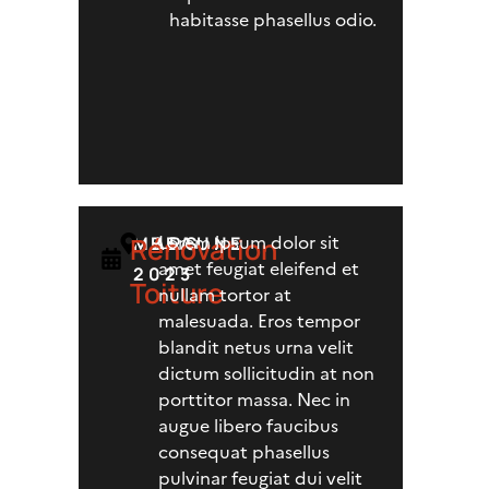
habitasse phasellus odio.
Lorem ipsum dolor sit
Rénovation
MARS
BEAUNE
amet feugiat eleifend et
2023
Toiture
nullam tortor at
malesuada. Eros tempor
blandit netus urna velit
dictum sollicitudin at non
porttitor massa. Nec in
augue libero faucibus
consequat phasellus
pulvinar feugiat dui velit