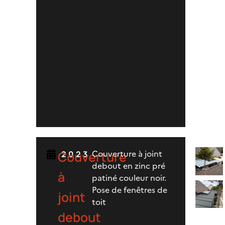
Couverture à joint
Couverture
2023
debout en zinc pré
à
patiné couleur noir.
Pose de fenêtres de
joint
toit
debout