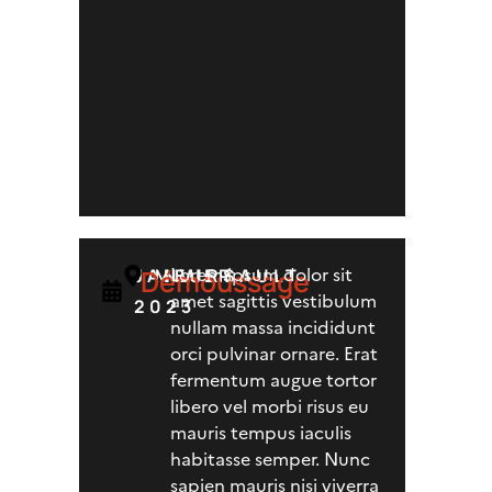
Lorem ipsum dolor sit
Démoussage
JANVIER
MEURSAULT
amet sagittis vestibulum
2023
nullam massa incididunt
orci pulvinar ornare. Erat
fermentum augue tortor
libero vel morbi risus eu
mauris tempus iaculis
habitasse semper. Nunc
sapien mauris nisi viverra